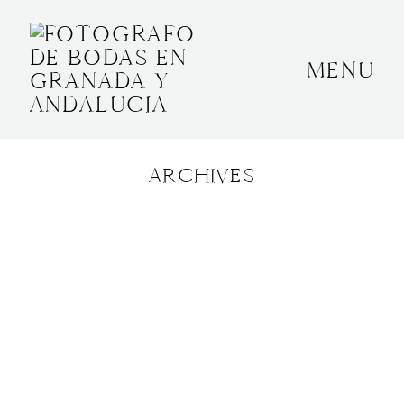
MENU
INICIO
SOBRE MÍ
ARCHIVES
BODAS
CONTACTO
OTROS
GRANADA, ESPAÑA
+34 652592145