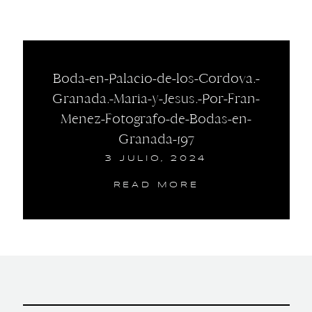
Boda-en-Palacio-de-los-Cordova.-
Granada.-Maria-y-Jesus.-Por-Fran-
Menez-Fotografo-de-Bodas-en-
Granada-197
3 JULIO, 2024
READ MORE