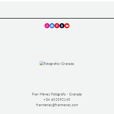
Instagram
Facebook
Pinterest
Tumblr
YouTube
Fran Ménez Fotógrafo - Granada
+34 652592145
franmenez@franmenez.com