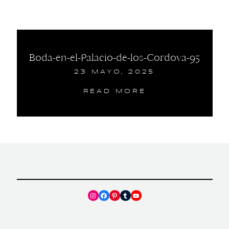
Boda-en-el-Palacio-de-los-Cordova-95
23 MAYO, 2025
READ MORE
Instagram
Facebook
Pinterest
Tumblr
YouTube