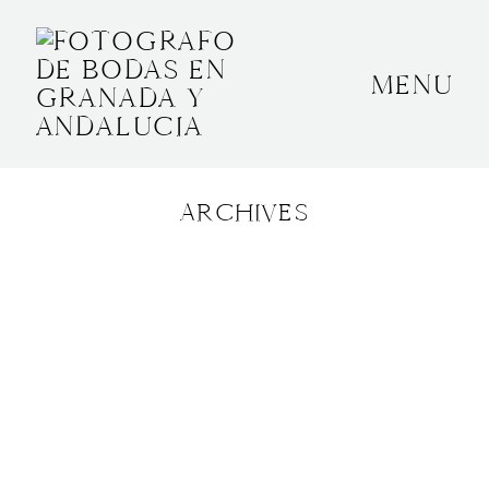
MENU
INICIO
SOBRE MÍ
ARCHIVES
BODAS
CONTACTO
OTROS
GRANADA, ESPAÑA
+34 652592145