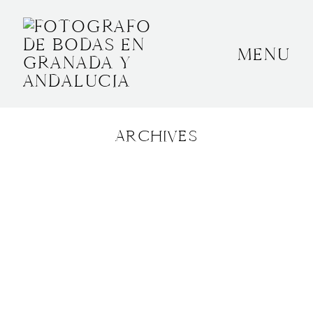
MENU
INICIO
SOBRE MÍ
ARCHIVES
BODAS
CONTACTO
OTROS
GRANADA, ESPAÑA
+34 652592145