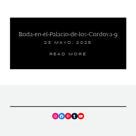
Boda-en-el-Palacio-de-los-Cordova-9
23 MAYO, 2025
READ MORE
Instagram
Facebook
Pinterest
Tumblr
YouTube