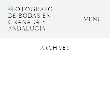
MENU
INICIO
SOBRE MÍ
ARCHIVES
BODAS
CONTACTO
OTROS
GRANADA, ESPAÑA
+34 652592145