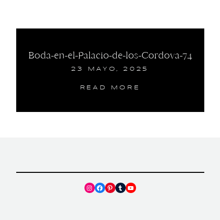
Boda-en-el-Palacio-de-los-Cordova-74
23 MAYO, 2025
READ MORE
Instagram
Facebook
Pinterest
Tumblr
YouTube