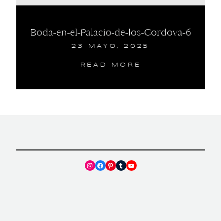
Boda-en-el-Palacio-de-los-Cordova-6
23 MAYO, 2025
READ MORE
Instagram
Facebook
Pinterest
Tumblr
YouTube