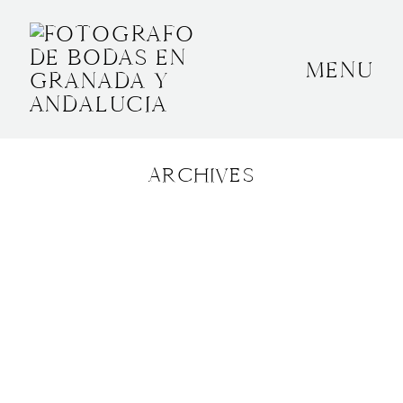
MENU
INICIO
SOBRE MÍ
ARCHIVES
BODAS
CONTACTO
OTROS
GRANADA, ESPAÑA
+34 652592145