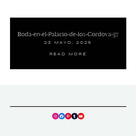
Boda-en-el-Palacio-de-los-Cordova-57
23 MAYO, 2025
READ MORE
Instagram
Facebook
Pinterest
Tumblr
YouTube