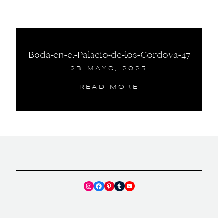
Boda-en-el-Palacio-de-los-Cordova-47
23 MAYO, 2025
READ MORE
Instagram
Facebook
Pinterest
Tumblr
YouTube