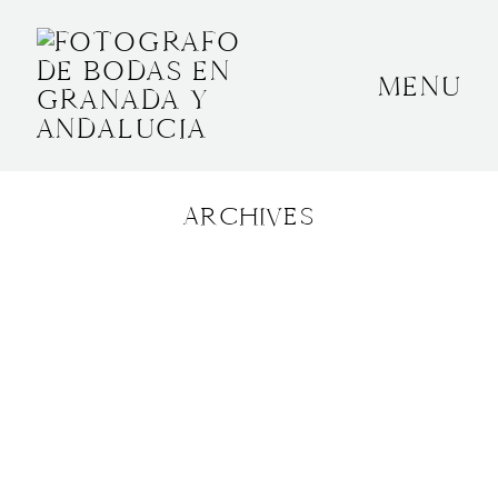
MENU
INICIO
SOBRE MÍ
ARCHIVES
BODAS
CONTACTO
OTROS
GRANADA, ESPAÑA
+34 652592145