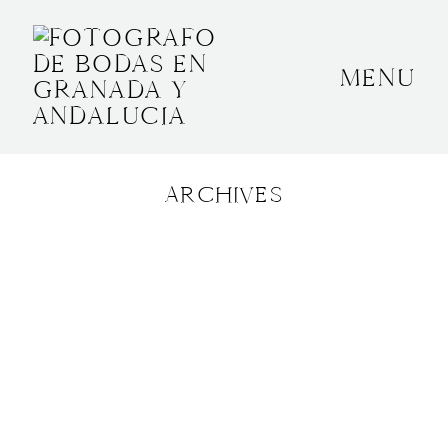
MENU
INICIO
SOBRE MÍ
ARCHIVES
BODAS
CONTACTO
OTROS
GRANADA, ESPAÑA
+34 652592145