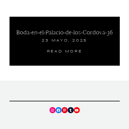
Boda-en-el-Palacio-de-los-Cordova-36
23 MAYO, 2025
READ MORE
Instagram
Facebook
Pinterest
Tumblr
YouTube