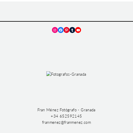
Instagram
Facebook
Pinterest
Tumblr
YouTube
Fran Ménez Fotógrafo - Granada
+34 652592145
franmenez@franmenez.com