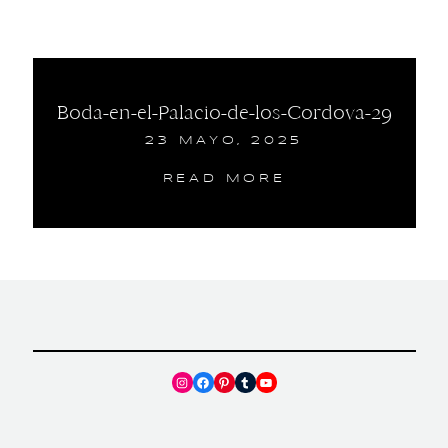
Boda-en-el-Palacio-de-los-Cordova-29
23 MAYO, 2025
READ MORE
Instagram
Facebook
Pinterest
Tumblr
YouTube