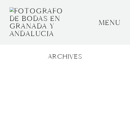
MENU
INICIO
SOBRE MÍ
ARCHIVES
BODAS
CONTACTO
OTROS
GRANADA, ESPAÑA
+34 652592145