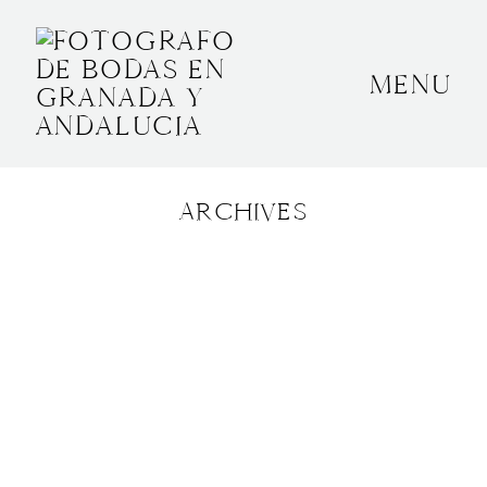
MENU
INICIO
SOBRE MÍ
ARCHIVES
BODAS
CONTACTO
OTROS
GRANADA, ESPAÑA
+34 652592145