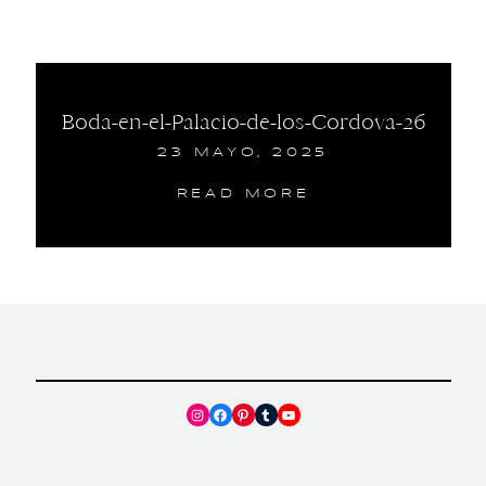
Boda-en-el-Palacio-de-los-Cordova-26
23 MAYO, 2025
READ MORE
Instagram
Facebook
Pinterest
Tumblr
YouTube