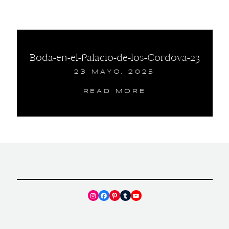
Boda-en-el-Palacio-de-los-Cordova-23
23 MAYO, 2025
READ MORE
Instagram
Facebook
Pinterest
Tumblr
YouTube