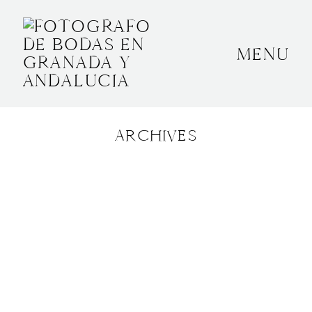
MENU
INICIO
SOBRE MÍ
ARCHIVES
BODAS
CONTACTO
OTROS
GRANADA, ESPAÑA
+34 652592145