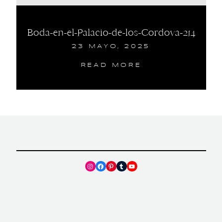
Boda-en-el-Palacio-de-los-Cordova-214
23 MAYO, 2025
READ MORE
Instagram
Facebook
Pinterest
Tumblr
YouTube