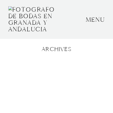
MENU
INICIO
SOBRE MÍ
ARCHIVES
BODAS
CONTACTO
OTROS
GRANADA, ESPAÑA
+34 652592145