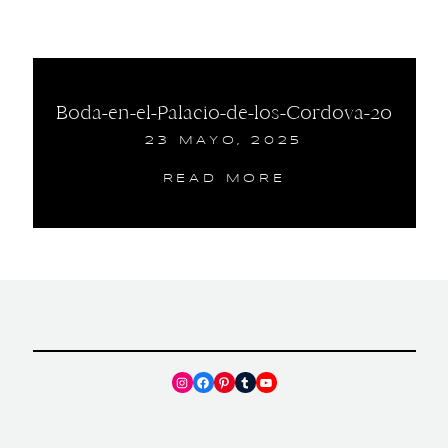
Boda-en-el-Palacio-de-los-Cordova-20
23 MAYO, 2025
READ MORE
Instagram
Facebook
Pinterest
Tumblr
YouTube