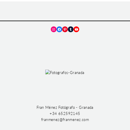
Instagram
Facebook
Pinterest
Tumblr
YouTube
Fran Ménez Fotógrafo - Granada
+34 652592145
franmenez@franmenez.com