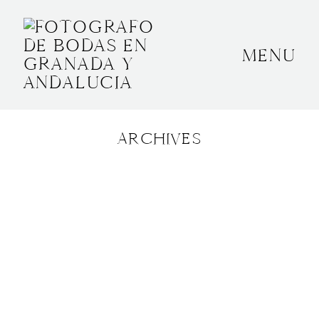
MENU
INICIO
SOBRE MÍ
ARCHIVES
BODAS
CONTACTO
OTROS
GRANADA, ESPAÑA
+34 652592145