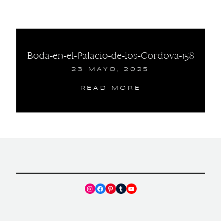
Boda-en-el-Palacio-de-los-Cordova-158
23 MAYO, 2025
READ MORE
Instagram
Facebook
Pinterest
Tumblr
YouTube