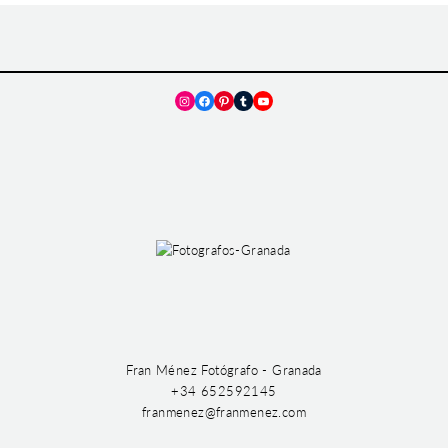
Instagram
Facebook
Pinterest
Tumblr
YouTube
Fran Ménez Fotógrafo - Granada
+34 652592145
franmenez@franmenez.com