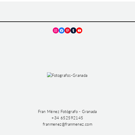
Instagram
Facebook
Pinterest
Tumblr
YouTube
Fran Ménez Fotógrafo - Granada
+34 652592145
franmenez@franmenez.com