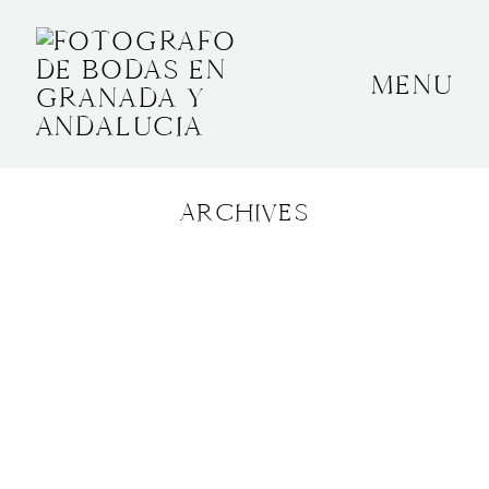
MENU
INICIO
SOBRE MÍ
ARCHIVES
BODAS
CONTACTO
OTROS
GRANADA, ESPAÑA
+34 652592145