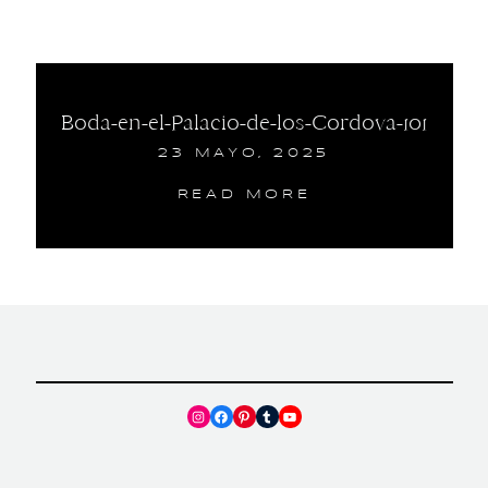
Boda-en-el-Palacio-de-los-Cordova-101
23 MAYO, 2025
READ MORE
Instagram
Facebook
Pinterest
Tumblr
YouTube