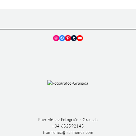
Instagram
Facebook
Pinterest
Tumblr
YouTube
Fran Ménez Fotógrafo - Granada
+34 652592145
franmenez@franmenez.com