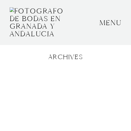
MENU
INICIO
SOBRE MÍ
ARCHIVES
BODAS
CONTACTO
OTROS
GRANADA, ESPAÑA
+34 652592145