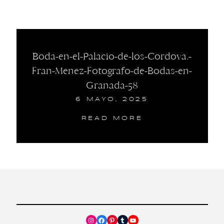
Boda-en-el-Palacio-de-los-Cordova.-
Fran-Menez-Fotografo-de-Bodas-en-
Granada-58
6 MAYO, 2025
READ MORE