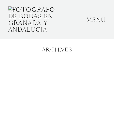
MENU
INICIO
SOBRE MÍ
ARCHIVES
BODAS
CONTACTO
OTROS
GRANADA, ESPAÑA
+34 652592145