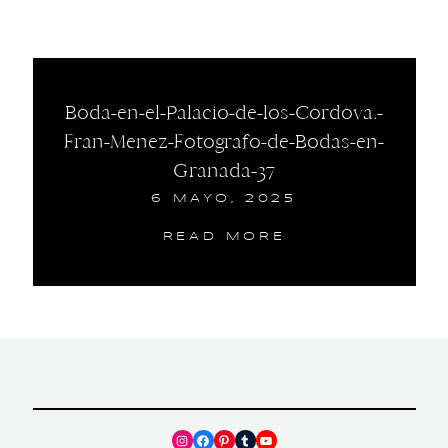
Boda-en-el-Palacio-de-los-Cordova.-
Fran-Menez-Fotografo-de-Bodas-en-
Granada-37
6 MAYO, 2025
READ MORE