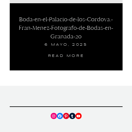
Boda-en-el-Palacio-de-los-Cordova.-
Fran-Menez-Fotografo-de-Bodas-en-
Granada-20
6 MAYO, 2025
READ MORE
Instagram
Facebook
Pinterest
Tumblr
YouTube