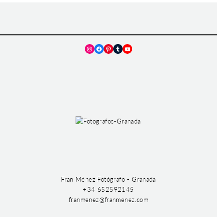
Instagram
Facebook
Pinterest
Tumblr
YouTube
Fran Ménez Fotógrafo - Granada
+34 652592145
franmenez@franmenez.com