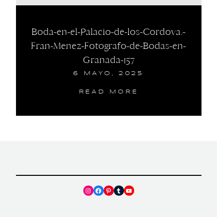
Boda-en-el-Palacio-de-los-Cordova.-
Fran-Menez-Fotografo-de-Bodas-en-
Granada-157
6 MAYO, 2025
READ MORE
Instagram
Facebook
Pinterest
Tumblr
YouTube