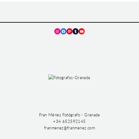
Instagram
Facebook
Pinterest
Tumblr
YouTube
Fran Ménez Fotógrafo - Granada
+34 652592145
franmenez@franmenez.com