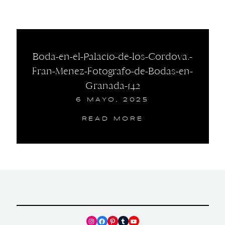
Boda-en-el-Palacio-de-los-Cordova.-
Fran-Menez-Fotografo-de-Bodas-en-
Granada-142
6 MAYO, 2025
READ MORE