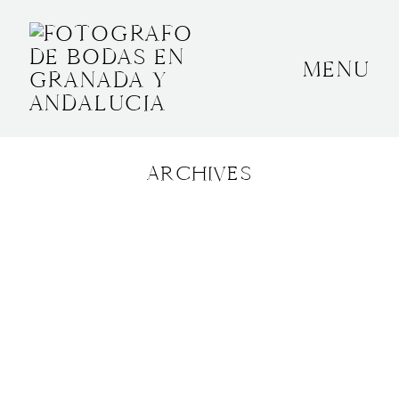
MENU
INICIO
SOBRE MÍ
ARCHIVES
BODAS
CONTACTO
OTROS
GRANADA, ESPAÑA
+34 652592145