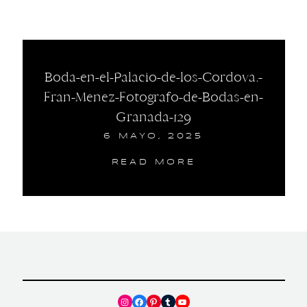
Boda-en-el-Palacio-de-los-Cordova.-
Fran-Menez-Fotografo-de-Bodas-en-
Granada-129
6 MAYO, 2025
READ MORE