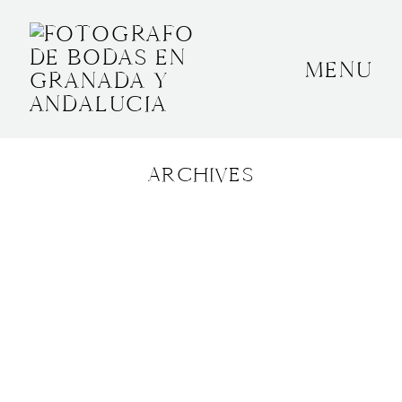
MENU
INICIO
SOBRE MÍ
ARCHIVES
BODAS
CONTACTO
OTROS
GRANADA, ESPAÑA
+34 652592145