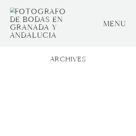
MENU
INICIO
SOBRE MÍ
ARCHIVES
BODAS
CONTACTO
OTROS
GRANADA, ESPAÑA
+34 652592145