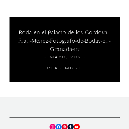
Boda-en-el-Palacio-de-los-Cordova.-
Fran-Menez-Fotografo-de-Bodas-en-
Granada-117
6 MAYO, 2025
READ MORE