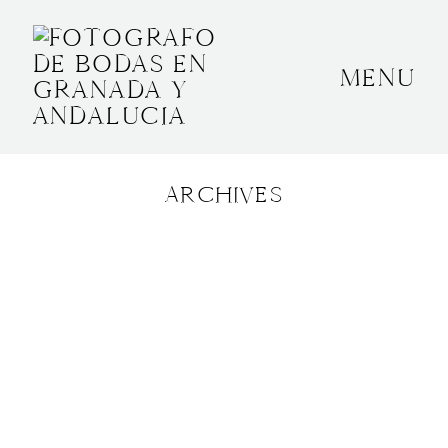
MENU
INICIO
SOBRE MÍ
ARCHIVES
BODAS
CONTACTO
OTROS
GRANADA, ESPAÑA
+34 652592145