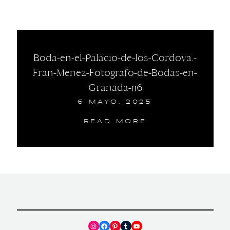
Boda-en-el-Palacio-de-los-Cordova.-
Fran-Menez-Fotografo-de-Bodas-en-
Granada-116
6 MAYO, 2025
READ MORE