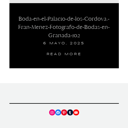
Boda-en-el-Palacio-de-los-Cordova.-
Fran-Menez-Fotografo-de-Bodas-en-
Granada-102
6 MAYO, 2025
READ MORE
Instagram
Facebook
Pinterest
Tumblr
YouTube