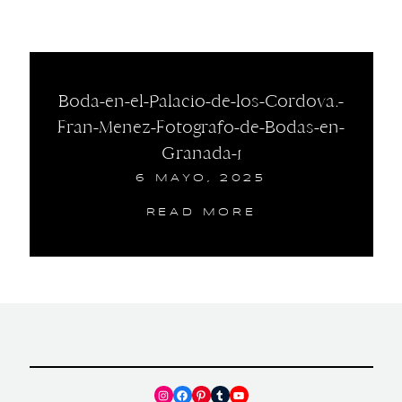
Boda-en-el-Palacio-de-los-Cordova.-
Fran-Menez-Fotografo-de-Bodas-en-
Granada-1
6 MAYO, 2025
READ MORE