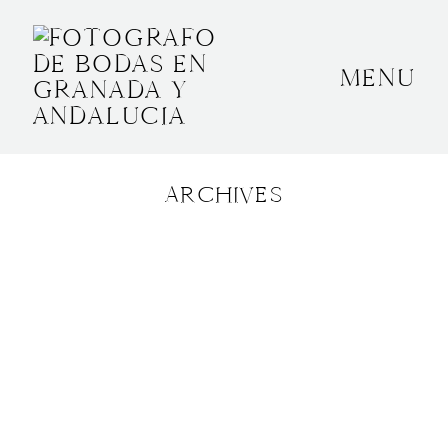
MENU
INICIO
SOBRE MÍ
ARCHIVES
BODAS
CONTACTO
OTROS
GRANADA, ESPAÑA
+34 652592145