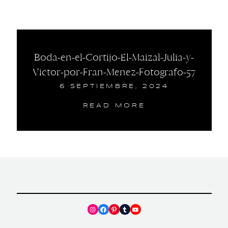
Boda-en-el-Cortijo-El-Maizal-Julia-y-
Victor-por-Fran-Menez-Fotografo-57
6 SEPTIEMBRE, 2024
READ MORE
Instagram
Facebook
Pinterest
Tumblr
YouTube