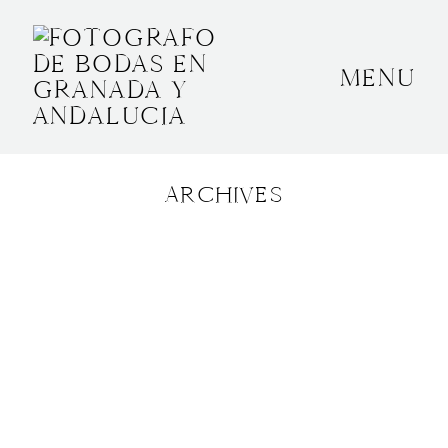
MENU
INICIO
SOBRE MÍ
ARCHIVES
BODAS
CONTACTO
OTROS
GRANADA, ESPAÑA
+34 652592145