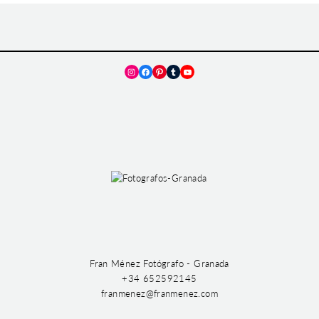
Instagram
Facebook
Pinterest
Tumblr
YouTube
Fran Ménez Fotógrafo - Granada
+34 652592145
franmenez@franmenez.com