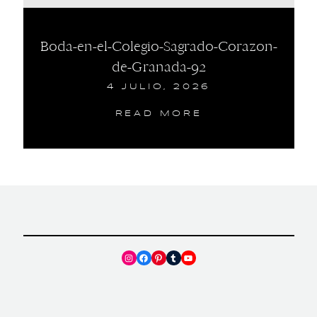
Boda-en-el-Colegio-Sagrado-Corazon-
de-Granada-92
4 JULIO, 2026
READ MORE
Instagram
Facebook
Pinterest
Tumblr
YouTube