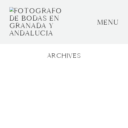
MENU
INICIO
SOBRE MÍ
ARCHIVES
BODAS
CONTACTO
OTROS
GRANADA, ESPAÑA
+34 652592145