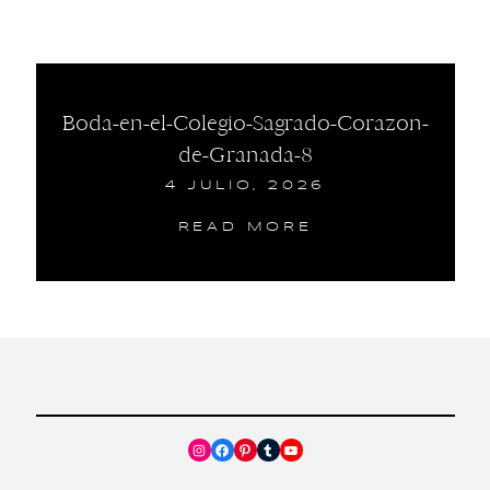
Boda-en-el-Colegio-Sagrado-Corazon-
de-Granada-8
4 JULIO, 2026
READ MORE
Instagram
Facebook
Pinterest
Tumblr
YouTube