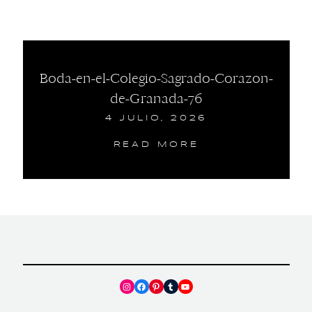
Boda-en-el-Colegio-Sagrado-Corazon-
de-Granada-76
4 JULIO, 2026
READ MORE
Instagram
Facebook
Pinterest
Tumblr
YouTube