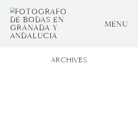
MENU
INICIO
SOBRE MÍ
ARCHIVES
BODAS
CONTACTO
OTROS
GRANADA, ESPAÑA
+34 652592145