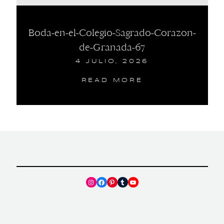
Boda-en-el-Colegio-Sagrado-Corazon-
de-Granada-67
4 JULIO, 2026
READ MORE
Instagram
Facebook
Pinterest
Tumblr
YouTube