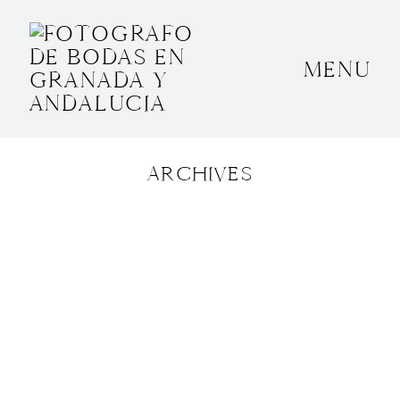
MENU
INICIO
SOBRE MÍ
ARCHIVES
BODAS
CONTACTO
OTROS
GRANADA, ESPAÑA
+34 652592145