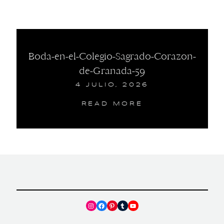
Boda-en-el-Colegio-Sagrado-Corazon-
de-Granada-59
4 JULIO, 2026
READ MORE
Instagram
Facebook
Pinterest
Tumblr
YouTube