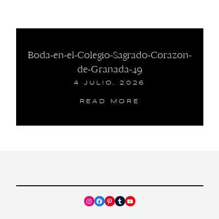
Boda-en-el-Colegio-Sagrado-Corazon-
de-Granada-49
4 JULIO, 2026
READ MORE
Instagram
Facebook
Pinterest
Tumblr
YouTube