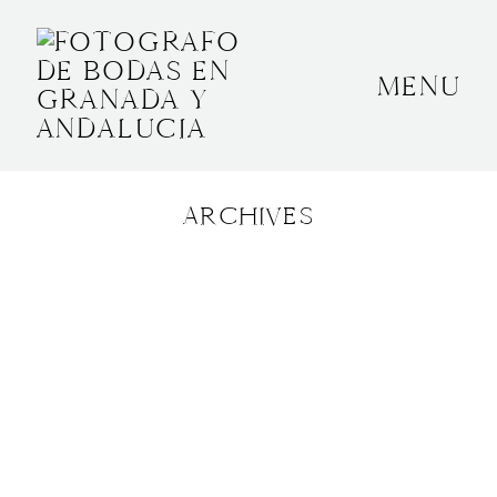
MENU
INICIO
SOBRE MÍ
ARCHIVES
BODAS
CONTACTO
OTROS
GRANADA, ESPAÑA
+34 652592145