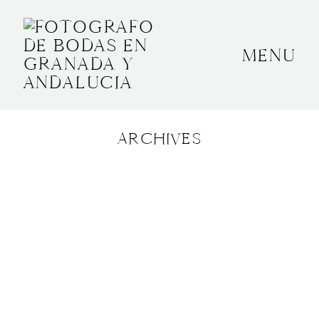
MENU
INICIO
SOBRE MÍ
ARCHIVES
BODAS
CONTACTO
OTROS
GRANADA, ESPAÑA
+34 652592145