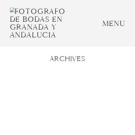
MENU
INICIO
SOBRE MÍ
ARCHIVES
BODAS
CONTACTO
OTROS
GRANADA, ESPAÑA
+34 652592145