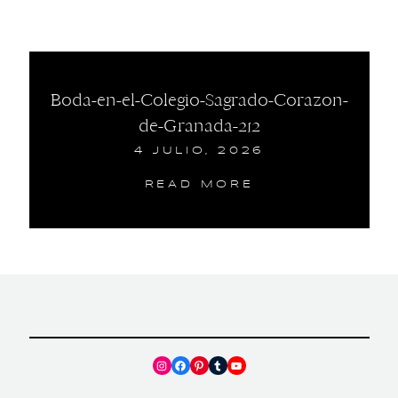
Boda-en-el-Colegio-Sagrado-Corazon-
de-Granada-212
4 JULIO, 2026
READ MORE
Instagram
Facebook
Pinterest
Tumblr
YouTube