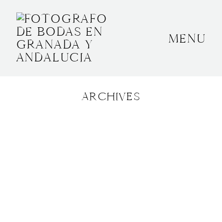
MENU
INICIO
SOBRE MÍ
ARCHIVES
BODAS
CONTACTO
OTROS
GRANADA, ESPAÑA
+34 652592145