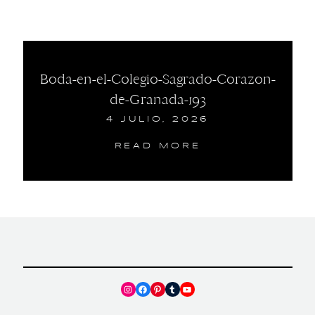
Boda-en-el-Colegio-Sagrado-Corazon-
de-Granada-193
4 JULIO, 2026
READ MORE
Instagram
Facebook
Pinterest
Tumblr
YouTube