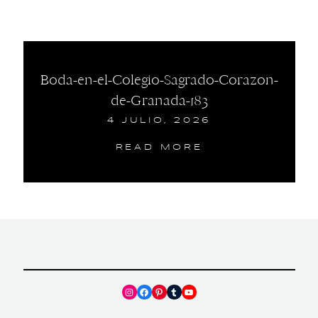
Boda-en-el-Colegio-Sagrado-Corazon-
de-Granada-183
4 JULIO, 2026
READ MORE
Instagram
Facebook
Pinterest
Tumblr
YouTube