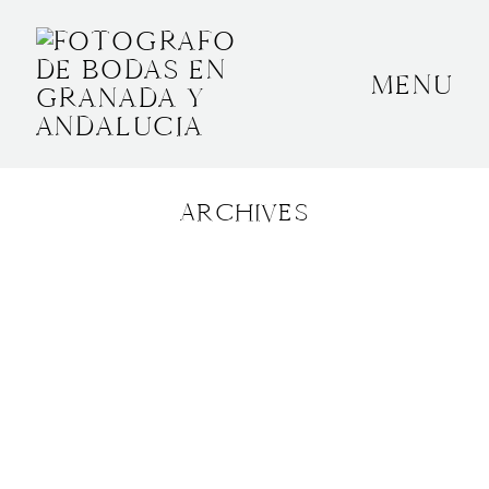
MENU
INICIO
SOBRE MÍ
ARCHIVES
BODAS
CONTACTO
OTROS
GRANADA, ESPAÑA
+34 652592145