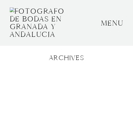
MENU
INICIO
SOBRE MÍ
ARCHIVES
BODAS
CONTACTO
OTROS
GRANADA, ESPAÑA
+34 652592145