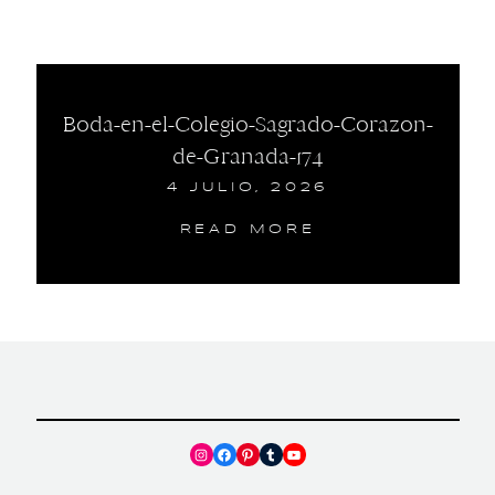
Boda-en-el-Colegio-Sagrado-Corazon-
de-Granada-174
4 JULIO, 2026
READ MORE
Instagram
Facebook
Pinterest
Tumblr
YouTube