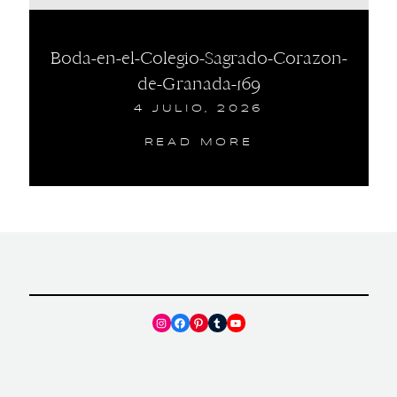
Boda-en-el-Colegio-Sagrado-Corazon-
de-Granada-169
4 JULIO, 2026
READ MORE
Instagram
Facebook
Pinterest
Tumblr
YouTube