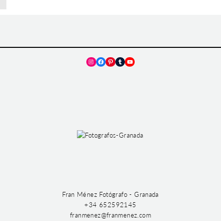
Instagram
Facebook
Pinterest
Tumblr
YouTube
Fran Ménez Fotógrafo - Granada
+34 652592145
franmenez@franmenez.com