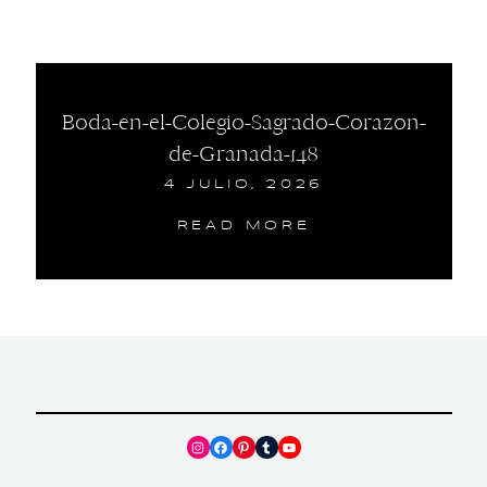
Boda-en-el-Colegio-Sagrado-Corazon-
de-Granada-148
4 JULIO, 2026
READ MORE
Instagram
Facebook
Pinterest
Tumblr
YouTube