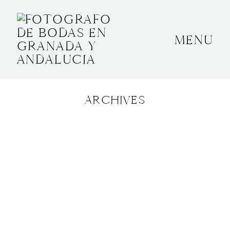
MENU
INICIO
SOBRE MÍ
ARCHIVES
BODAS
CONTACTO
OTROS
GRANADA, ESPAÑA
+34 652592145