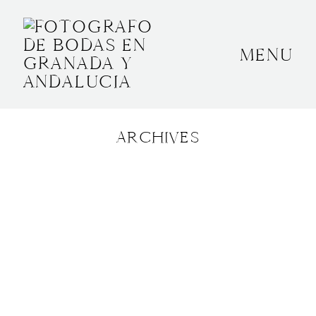
MENU
INICIO
SOBRE MÍ
ARCHIVES
BODAS
CONTACTO
OTROS
GRANADA, ESPAÑA
+34 652592145