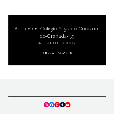
Boda-en-el-Colegio-Sagrado-Corazon-
de-Granada-139
4 JULIO, 2026
READ MORE
Instagram
Facebook
Pinterest
Tumblr
YouTube